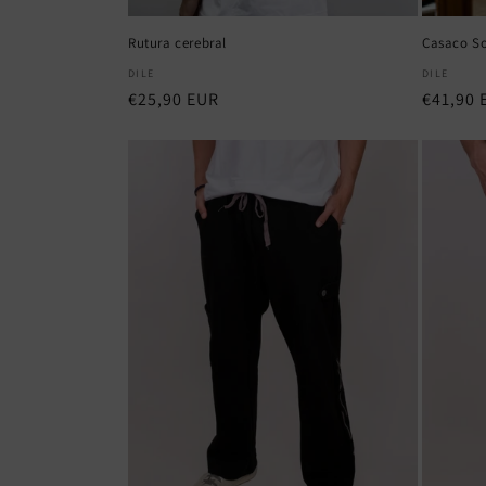
Rutura cerebral
Casaco So
Fornecedor:
Fornece
DILE
DILE
Preço
€25,90 EUR
Preço
€41,90 
normal
normal