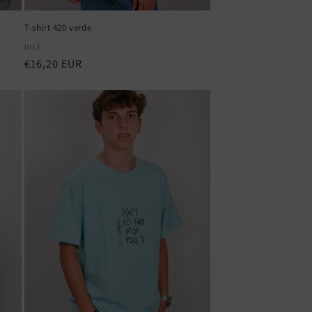
T-shirt 420 verde
Fornecedor:
DILE
Preço
€16,20 EUR
normal