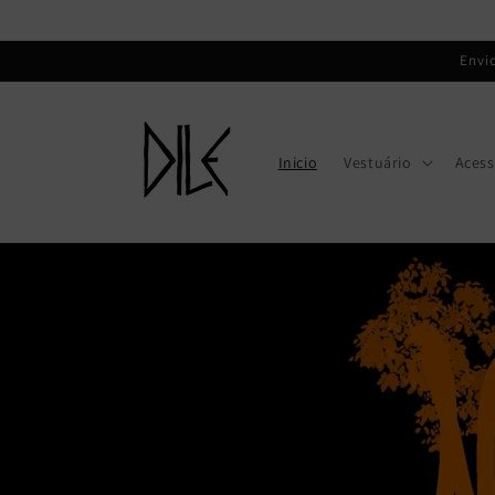
Saltar
para o
conteúdo
Envi
Inicio
Vestuário
Acess