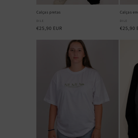
Calças pretas
Calças en
Fornecedor:
Fornece
DILE
DILE
Preço
€25,90 EUR
Preço
€25,90 
normal
normal