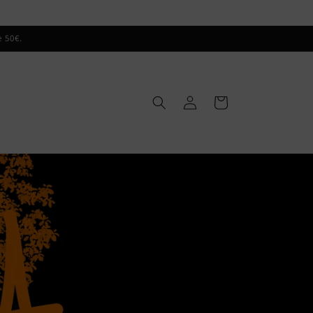
 50€.
Iniciar
Carrinho
sessão