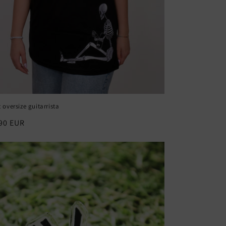
t oversize guitarrista
o
90 EUR
mal