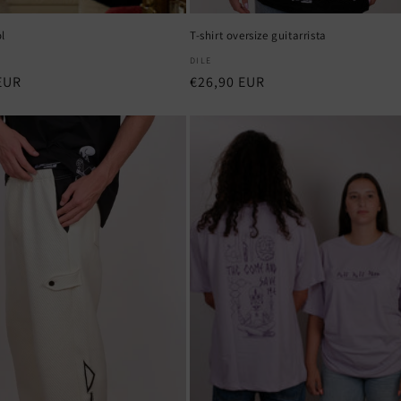
l
T-shirt oversize guitarrista
dor:
Fornecedor:
DILE
EUR
Preço
€26,90 EUR
normal