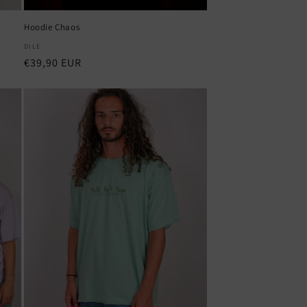
Hoodie Chaos
Fornecedor:
DILE
Preço
€39,90 EUR
normal