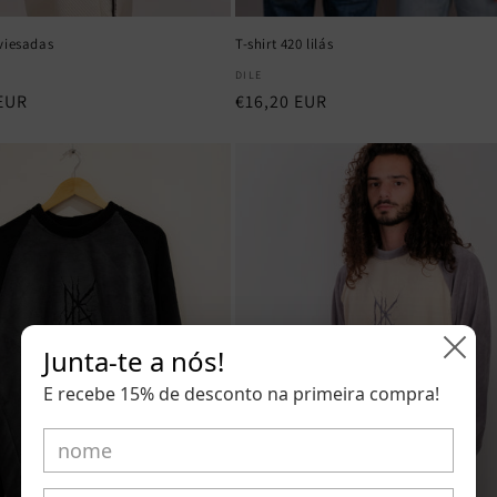
viesadas
T-shirt 420 lilás
dor:
Fornecedor:
DILE
EUR
Preço
€16,20 EUR
normal
Junta-te a nós!
E recebe 15% de desconto na primeira compra!