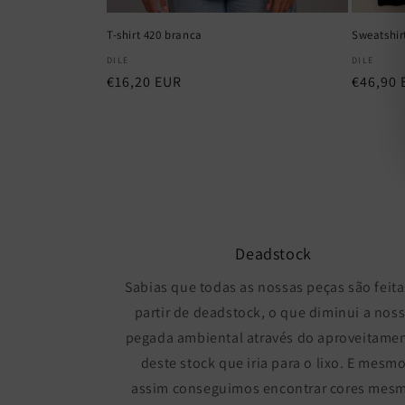
T-shirt 420 branca
Sweatshir
Fornecedor:
Fornece
DILE
DILE
Preço
€16,20 EUR
Preço
€46,90 
normal
normal
Deadstock
Sabias que todas as nossas peças são feita
partir de deadstock, o que diminui a nos
pegada ambiental através do aproveitame
deste stock que iria para o lixo. E mesm
assim conseguimos encontrar cores mes