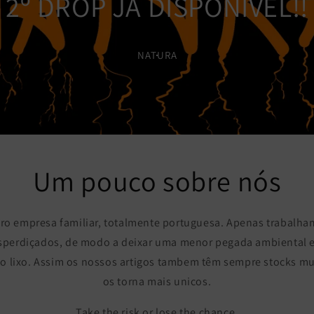
2º DROP JÁ DISPONÍVEL!!
NATURA
Um pouco sobre nós
o empresa familiar, totalmente portuguesa. Apenas trabalha
sperdiçados, de modo a deixar uma menor pegada ambiental e
 o lixo. Assim os nossos artigos tambem têm sempre stocks mui
os torna mais unicos.
Take the risk or lose the chance.