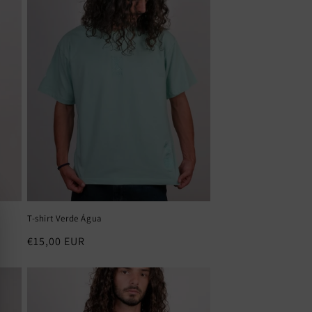
T-shirt Verde Água
Preço
€15,00 EUR
normal