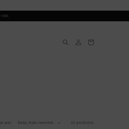
 50€.
Iniciar
Carrinho
sessão
ar por:
22 produtos