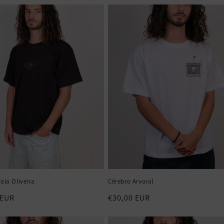
raia Oliveira
Cérebro Arvoral
 EUR
Preço
€30,00 EUR
normal