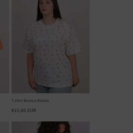
T-shirt Branca Búzios
Preço
€15,00 EUR
normal