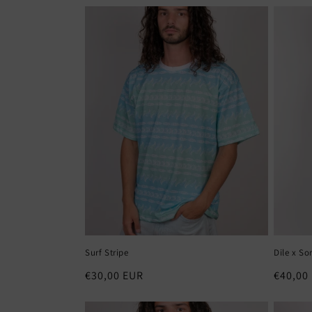
ç
ã
o
:
Surf Stripe
Dile x So
Preço
€30,00 EUR
Preço
€40,00
normal
normal