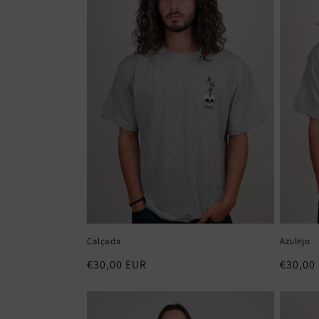
Calçada
Azulejo
Preço
€30,00 EUR
Preço
€30,00
normal
normal