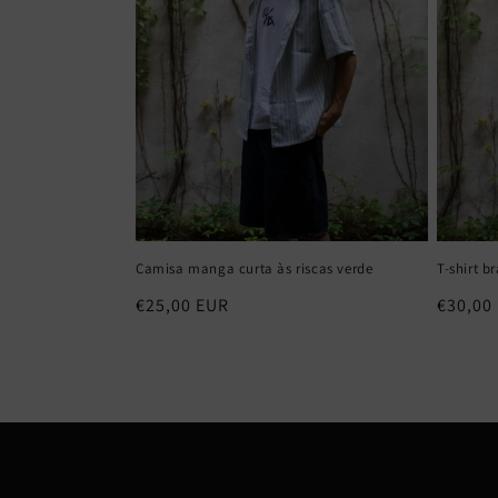
Camisa manga curta às riscas verde
T-shirt 
Preço
€25,00 EUR
Preço
€30,00
normal
normal