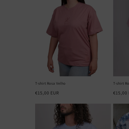
T-shirt Rosa Velho
T-shirt R
Preço
€15,00 EUR
Preço
€15,00
normal
normal