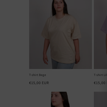
T-shirt Bege
T-shirt Li
Preço
€15,00 EUR
Preço
€15,00
normal
normal