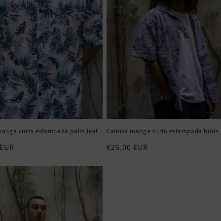
anga curta estampada palm leaf
Camisa manga curta estampada birds
 EUR
Preço
€25,00 EUR
normal