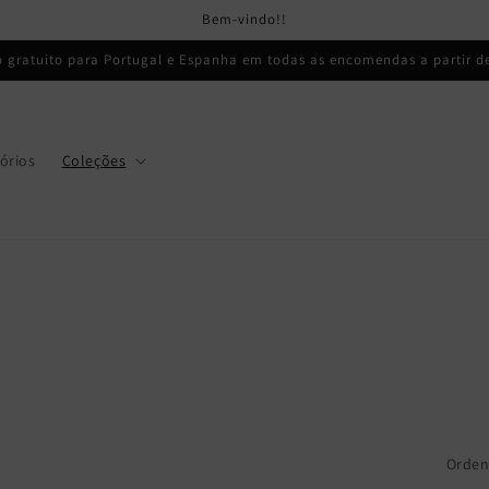
Bem-vindo!!
o gratuito para Portugal e Espanha em todas as encomendas a partir de
órios
Coleções
Orden