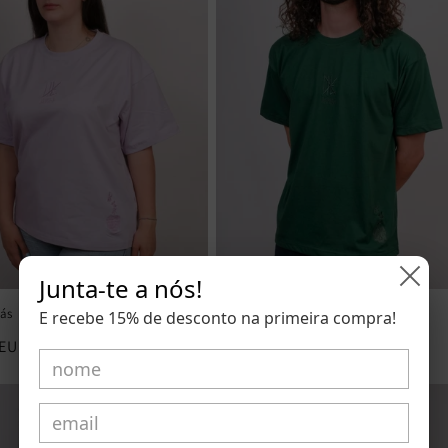
Junta-te a nós!
lás
T-shirt Verde
E recebe 15% de desconto na primeira compra!
 EUR
Preço
€15,00 EUR
normal