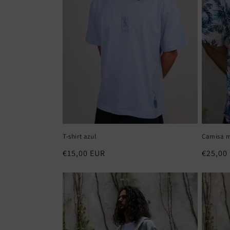
T-shirt azul
Camisa m
Preço
€15,00 EUR
Preço
€25,00
normal
normal