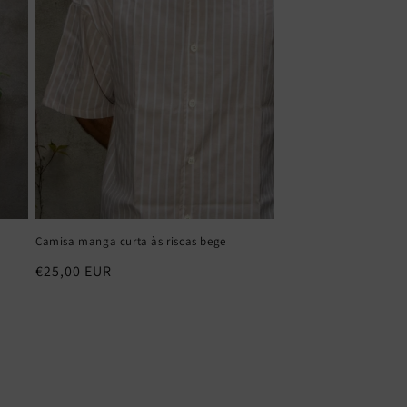
Camisa manga curta às riscas bege
Preço
€25,00 EUR
normal