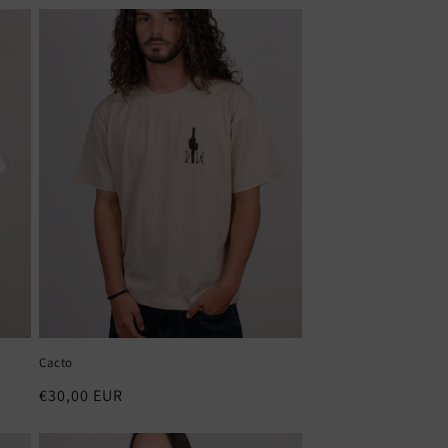
Cacto
Preço
€30,00 EUR
normal