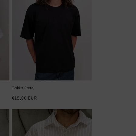
T-shirt Preta
Preço
€15,00 EUR
normal