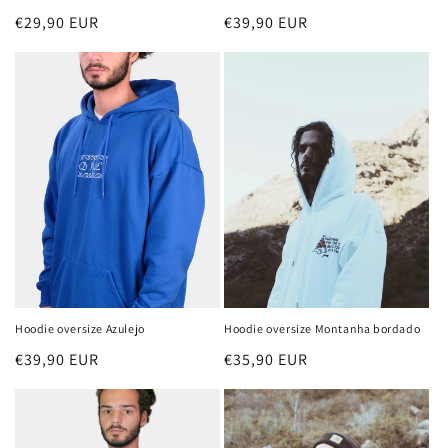
Preço
€29,90 EUR
Preço
€39,90 EUR
normal
normal
Hoodie oversize Azulejo
Hoodie oversize Montanha bordado
Preço
€39,90 EUR
Preço
€35,90 EUR
normal
normal