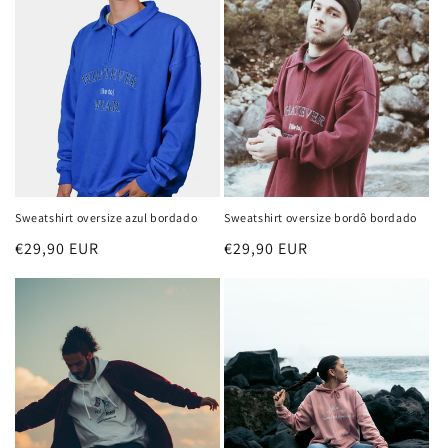
Sweatshirt oversize azul bordado
Sweatshirt oversize bordô bordado
Preço
€29,90 EUR
Preço
€29,90 EUR
normal
normal