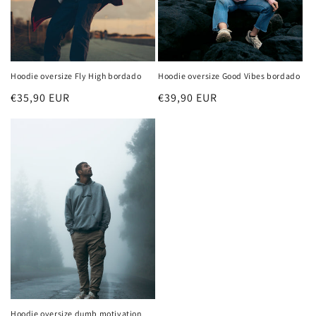
Hoodie oversize Fly High bordado
Hoodie oversize Good Vibes bordado
Preço
€35,90 EUR
Preço
€39,90 EUR
normal
normal
Hoodie oversize dumb motivation