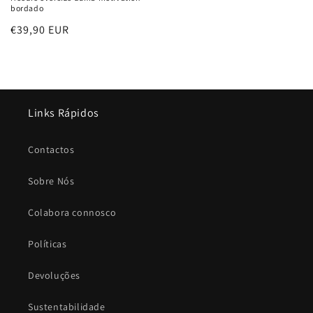
bordado
Preço
€39,90 EUR
normal
Links Rápidos
Contactos
Sobre Nós
Colabora connosco
Políticas
Devoluções
Sustentabilidade