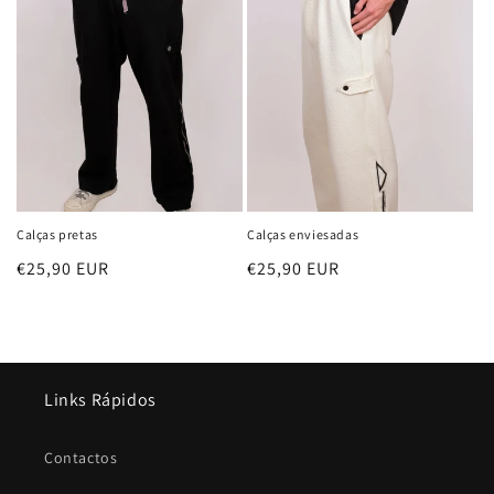
ã
o
:
Calças pretas
Calças enviesadas
Preço
€25,90 EUR
Preço
€25,90 EUR
normal
normal
Links Rápidos
Contactos