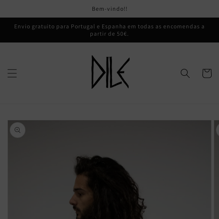
Saltar
Bem-vindo!!
para o
conteúdo
Envio gratuito para Portugal e Espanha em todas as encomendas a
partir de 50€.
Carrinh
Saltar para
a
informação
do produto