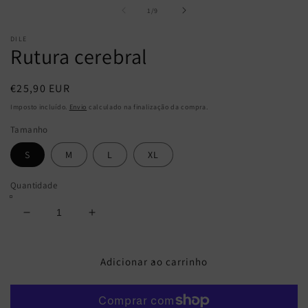
m
multimédia
de
1
/
9
2
1
e
em
DILE
m
modal
Rutura cerebral
Preço
€25,90 EUR
normal
Imposto incluído.
Envio
calculado na finalização da compra.
Tamanho
S
M
L
XL
Quantidade
Diminuir
Aumentar
a
a
quantidade
quantidade
de
de
Adicionar ao carrinho
Rutura
Rutura
cerebral
cerebral