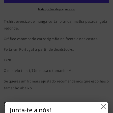
Mais opções de pagamento
T-shirt oversize de manga curta, branca, malha pesada, gola
redonda.
Gráfico estampado em serigrafia na frente e nas costas.
Feita em Portugal a partir de deadstocks.
1/20
O modelo tem 1,77m e usa o tamanho M.
Se queres um fit mais ajustado recomendamos que escolhas o
tamanho abaixo.
Materiais
Junta-te a nós!