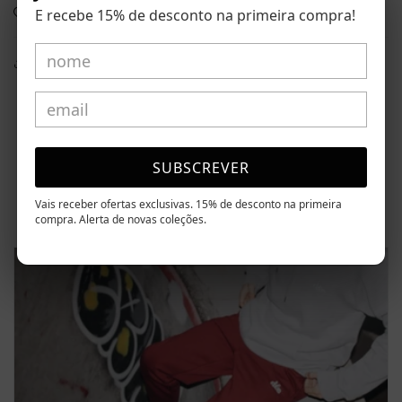
E recebe 15% de desconto na primeira compra!
Cuidados
Share
Avaliações de Clientes
SUBSCREVER
Seja o primeiro a escrever uma avaliação
Vais receber ofertas exclusivas. 15% de desconto na primeira
compra. Alerta de novas coleções.