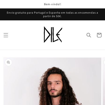
Saltar
Bem-vindo!!
para o
conteúdo
Envio gratuito para Portugal e Espanha em todas as encomendas a
partir de 50€.
Carrinh
Saltar para
a
informação
do produto