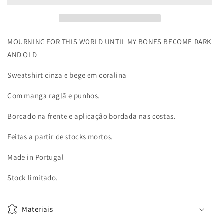
bege
bege
MOURNING FOR THIS WORLD UNTIL MY BONES BECOME DARK
AND OLD
Sweatshirt cinza e bege em coralina
Com manga raglã e punhos.
Bordado na frente e aplicação bordada nas costas.
Feitas a partir de stocks mortos.
Made in Portugal
Stock limitado.
Materiais