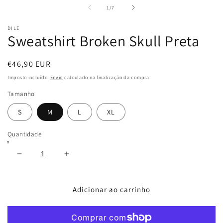
multimédia
m
de
1
/
7
1
2
em
e
DILE
modal
m
Sweatshirt Broken Skull Preta
Preço
€46,90 EUR
normal
Imposto incluído.
Envio
calculado na finalização da compra.
Tamanho
S
M
L
XL
Quantidade
Diminuir
Aumentar
a
a
quantidade
quantidade
de
de
Adicionar ao carrinho
Sweatshirt
Sweatshirt
Broken
Broken
Skull
Skull