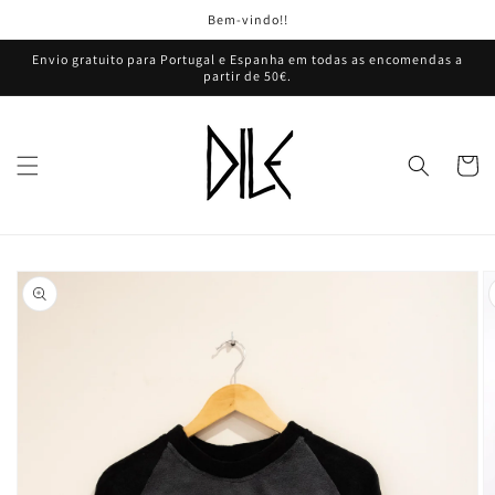
Saltar
Bem-vindo!!
para o
conteúdo
Envio gratuito para Portugal e Espanha em todas as encomendas a
partir de 50€.
Carrinh
Saltar para
a
informação
do produto