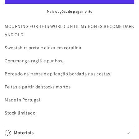
Preta
Preta
Mais opções de pagamento
MOURNING FOR THIS WORLD UNTIL MY BONES BECOME DARK
AND OLD
Sweatshirt preta e cinza em coralina
Com manga raglã e punhos.
Bordado na frente e aplicação bordada nas costas.
Feitas a partir de stocks mortos.
Made in Portugal
Stock limitado.
Materiais