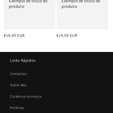
Exemplo de título do
Exemplo de título do
produto
produto
Preço
€19,99 EUR
Preço
€19,99 EUR
normal
normal
Links Rápidos
Contactos
Sobre Nós
Colabora connosco
Políticas